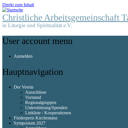
Direkt zum Inhalt
Christliche Arbeitsgemeinschaft T
in Liturgie und Spiritualität e.V.
User account menu
Anmelden
Hauptnavigation
Der Verein
Ausschüsse
Vorstand
Regionalgruppen
Unterstützung/Spenden
Linkliste / Kooperationen
Förderpreis Kirchentanz
Symposium 2027